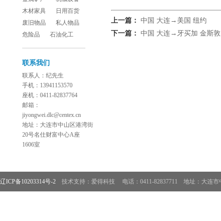
木材家具
日用百货
上一篇：
中国 大连→美国 纽约
废旧物品
私人物品
下一篇：
中国 大连→牙买加 金斯敦
危险品
石油化工
联系我们
联系人：纪先生
手机：13941153570
座机：0411-82837764
邮箱：
jiyongwei.dlc@centex.cn
地址：大连市中山区港湾街
20号名仕财富中心A座
1606室
辽ICP备10203314号-2
技术支持：爱得科技
电话：0411-82837711 地址：大连