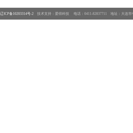
辽ICP备10203314号-2
技术支持：爱得科技
电话：0411-82837711 地址：大连