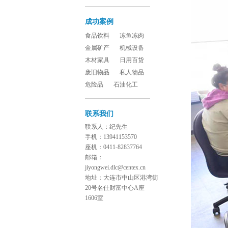
成功案例
食品饮料
冻鱼冻肉
金属矿产
机械设备
木材家具
日用百货
废旧物品
私人物品
危险品
石油化工
联系我们
联系人：纪先生
手机：13941153570
座机：0411-82837764
邮箱：
jiyongwei.dlc@centex.cn
地址：大连市中山区港湾街
20号名仕财富中心A座
1606室