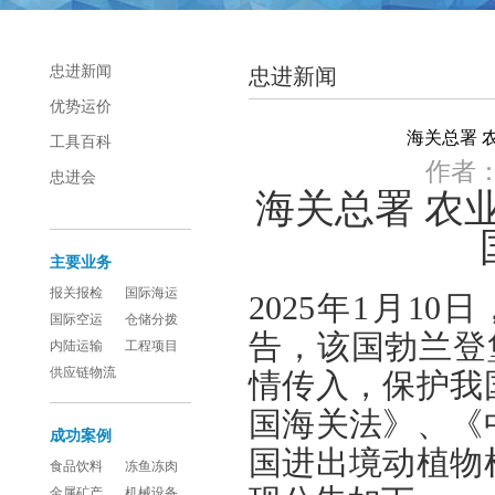
忠进新闻
忠进新闻
优势运价
海关总署 
工具百科
作者： 
忠进会
海关总署 农
主要业务
报关报检
国际海运
2025年1月1
国际空运
仓储分拨
告，该国勃兰登堡
内陆运输
工程项目
供应链物流
情传入，保护我
国海关法》、《
成功案例
国进出境动植物
食品饮料
冻鱼冻肉
金属矿产
机械设备