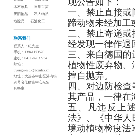
现公告如下：
木材家具
日用百货
一、禁止直接或
废旧物品
私人物品
蹄动物未经加工
危险品
石油化工
二、禁止寄递或
联系我们
经发现一律作退
联系人：纪先生
三、来自德国的
手机：13941153570
座机：0411-82837764
植物性废弃物、
邮箱：
jiyongwei.dlc@centex.cn
擅自抛弃。
地址：大连市中山区港湾街
20号名仕财富中心A座
四、对边防检查
1606室
其产品，一律在
五、凡违反上
法》、《中华人
境动植物检疫法